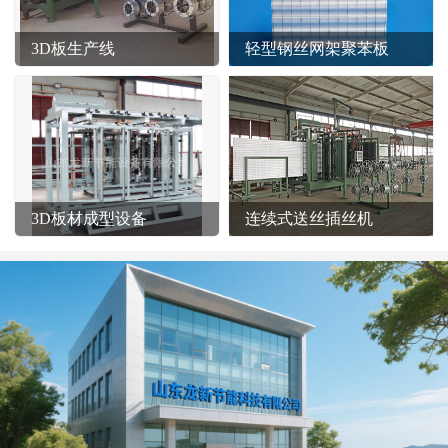
3D板生产线
轻型钢丝网架聚苯板
3D板材成型设备
连续式送丝插丝机