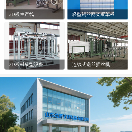
3D板生产线
轻型钢丝网架聚苯板
3D板材成型设备
连续式送丝插丝机