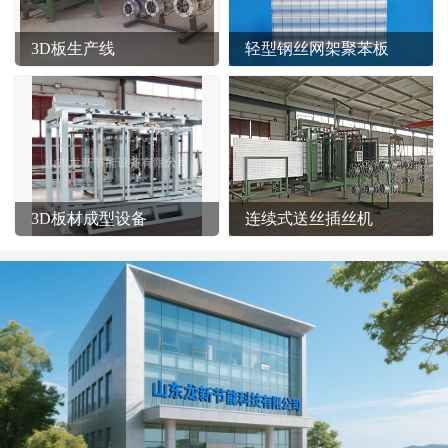
3D板生产线
轻型钢丝网架聚苯板
3D板材成型设备
连续式送丝插丝机