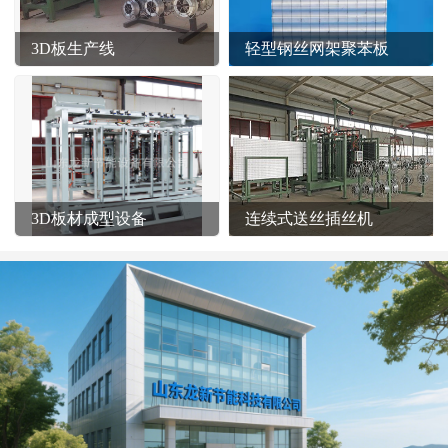
3D板生产线
轻型钢丝网架聚苯板
3D板材成型设备
连续式送丝插丝机